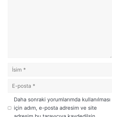
İsim
E-
posta
İnternet
Daha sonraki yorumlarımda kullanılması
sitesi
için adım, e-posta adresim ve site
adresim bu tarayıcıya kaydedilsin.