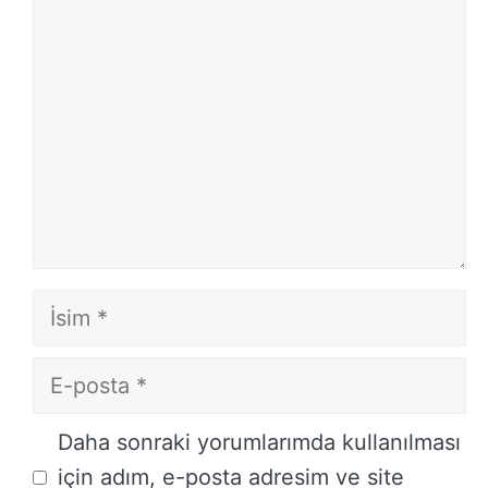
Yorum
İsim
E-
posta
İnternet
Daha sonraki yorumlarımda kullanılması
sitesi
için adım, e-posta adresim ve site