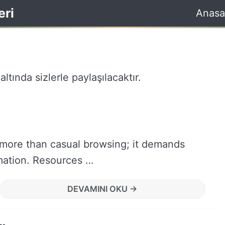
eri
Anasa
ltında sizlerle paylaşılacaktır.
 more than casual browsing; it demands
mation. Resources …
DEVAMINI OKU →