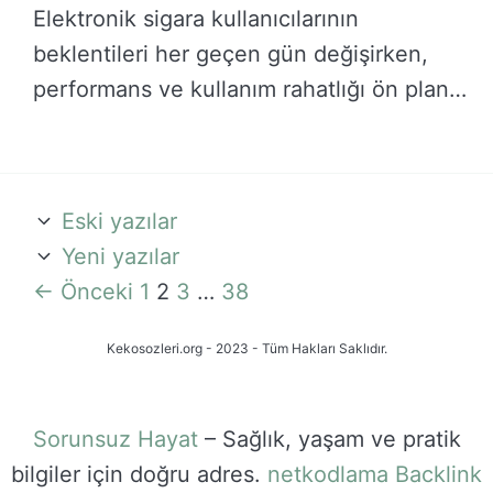
Elektronik sigara kullanıcılarının
beklentileri her geçen gün değişirken,
performans ve kullanım rahatlığı ön plana
…
DEVAMINI OKU →
Eski yazılar
Yeni yazılar
Sayfa
Sayfa
Sayfa
Sayfa
←
Önceki
1
2
3
…
38
Kekosozleri.org - 2023 - Tüm Hakları Saklıdır.
Sorunsuz Hayat
– Sağlık, yaşam ve pratik
bilgiler için doğru adres.
netkodlama
Backlink