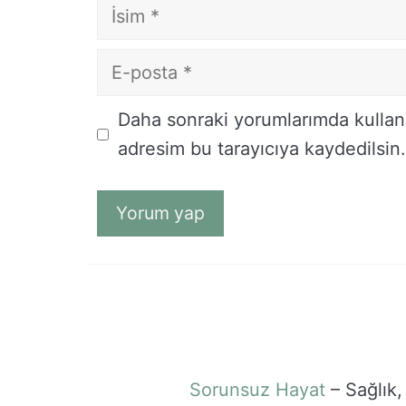
İsim
E-
posta
İnternet
Daha sonraki yorumlarımda kullanı
sitesi
adresim bu tarayıcıya kaydedilsin.
Sorunsuz Hayat
– Sağlık,