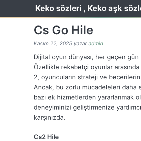
İçeriğe
Keko sözleri , Keko aşk sözl
atla
Cs Go Hile
Kasım 22, 2025
yazar
admin
Dijital oyun dünyası, her geçen gün y
Özellikle rekabetçi oyunlar arasında
2, oyuncuların strateji ve becerileri
Ancak, bu zorlu mücadeleleri daha eğ
bazı ek hizmetlerden yararlanmak ol
deneyiminizi geliştirmenize yardımcı 
karşınızda.
Cs2 Hile