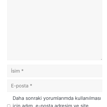
Yorum
İsim
E-
posta
İnternet
Daha sonraki yorumlarımda kullanılması
sitesi
için adım, e-posta adresim ve site