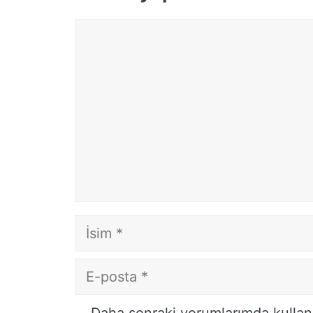
Yorum
İsim
E-
posta
İnternet