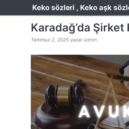
İçeriğe
Keko sözleri , Keko aşk sözl
atla
Karadağ’da Şirket
Temmuz 2, 2025
yazar
admin