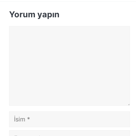
Yorum yapın
Yorum
İsim
E-